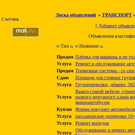
Доска объявлений
»
ТРАНСПОРТ
Счетчик
[
Добавьте объявле
Объявления классифи
Тип
Название
Продам
Плёнка для машины и не то
Услуга
Ремонт и обслуживание авт
Продам
Тормозные системы - со ски
Сдаю
Площади для стоянки грузо
Услуга
Грузоперевозки, дёшево, 58
Вывоз старой мебели, строи
Услуга
разного ненужного хлама к
микроавтобусом
Куплю
Фирма покупает автомобили
Услуга
пассажирские перевозки 19+
Услуга
Ремонт мопедов
Обслуживание и ремонт авт
Услуга