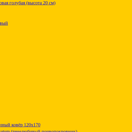
вая голубая (высота 20 см)
овый
нный ковёр 120x170
egatum (тенелюбивый почвопокровник)