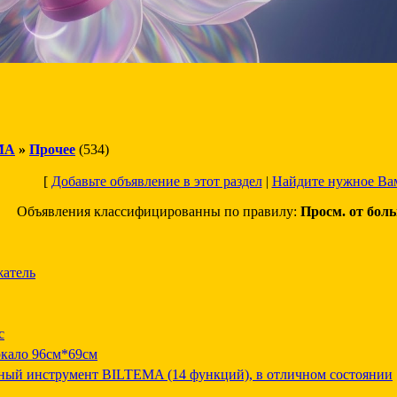
МА
»
Прочее
(534)
[
Добавьте объявление в этот раздел
|
Найдите нужное Ва
Объявления классифицированны по правилу:
Просм. от бол
жатель
с
ркало 96см*69см
ый инструмент BILTEMA (14 функций), в отличном состоянии