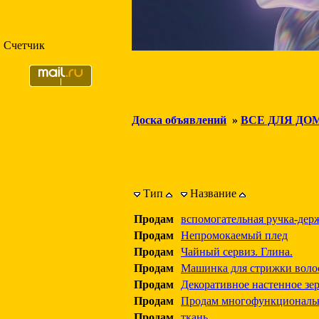
Счетчик
Доска объявлений
»
ВСЕ ДЛЯ ДО
Тип
Название
Продам
вспомогательная ручка-дер
Продам
Непромокаемый плед
Продам
Чайный сервиз. Глина.
Продам
Машинка для стрижки воло
Продам
Декоративное настенное зе
Продам
Продам многофункциональн
Продам
ткань