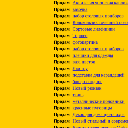
Продам
Аквилегия японская карлико
Продам
вазочка
Продам
набор столовых приборов
Продам
Колокольчик точечный роз
Продам
Сортовые лилейники
Продам
Торшер
Продам
фотокартина
Продам
набор столовых приборов
Продам
плечики для одежды
Продам
ваза цветок
Продам
Люстру
Продам
подставка для карандашей
Продам
блюдо / поднос
Продам
Новый рюкзак
Продам
ткань
Продам
металлические половники
Продам
красивые пуговицы
Продам
Декор для дома цвета охра
Продам
Новый стильный и совреме
Продам
Яснотка зеленчуковая Vari