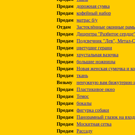
Продам
дорожная сумка
Продам
кофейный набор
Продам
матрас б/у
Отдам
Застеклённые оконные рам
Продам
Дицентра "Разбитое сердце
Продам
Подсвечник "Лев", Метал-
Продам
цветущие герани
Продам
хрустальная вазочка
Продам
большие ножницы
Продам
Новая женская сумочка и к
Продам
ткань
Возьму
ненужную вам бижутерию и
Продам
Пластикивое окно
Продам
Темос
Продам
бокалы
Продам
фигурка собаки
Продам
Панорамный глазок на вход
Продам
Москитная сетка
Продам
Рассаду