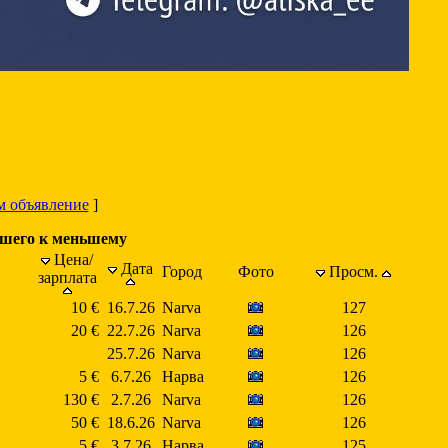
м объявление
]
ьшего к меньшему
Цена/
Дата
Город
Фото
Просм.
зарплата
10 €
16.7.26
Narva
127
20 €
22.7.26
Narva
126
25.7.26
Narva
126
5 €
6.7.26
Нарва
126
130 €
2.7.26
Narva
126
50 €
18.6.26
Narva
126
5 €
3.7.26
Нарва
125