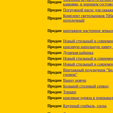
Продам
камнями, в хорошем состоя
Продам
Погружной насос для сква
Комплект светильников Tiff
Продам
потолочный
Продам
винтажное настенное зеркал
Продам
Новый стильный и современ
Продам
красивую напольную лампу 
Продам
Душевая кабинка
Продам
Новый стильный и современ
Продам
Новый стильный и современ
Винтaжный подсвечник "Бел
Продам
гнoмов"
Продам
Ванну новую
Продам
Большой столовый сервиз
Продам
Торшер
Продам
красивые одеяла и покрывал
Продам
Крупный горбыль, сосна