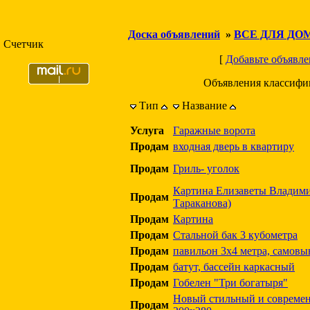
Доска объявлений
»
ВСЕ ДЛЯ ДО
Счетчик
[
Добавьте объявле
Объявления классифи
Тип
Название
Услуга
Гаражные ворота
Продам
входная дверь в квартиру
Продам
Гриль- уголок
Картина Елизаветы Владим
Продам
Тараканова)
Продам
Картина
Продам
Стальной бак 3 кубометра
Продам
павильон 3х4 метра, самовы
Продам
батут, бассейн каркасный
Продам
Гобелен "Три богатыря"
Новый стильный и современ
Продам