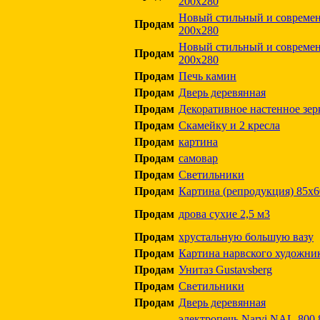
200х280
Новый стильный и современ
Продам
200х280
Новый стильный и современ
Продам
200х280
Продам
Печь камин
Продам
Дверь деревянная
Продам
Декоративное настенное зер
Продам
Скамейку и 2 кресла
Продам
картина
Продам
самовар
Продам
Светильники
Продам
Картина (репродукция) 85х6
Продам
дрова сухие 2,5 м3
Продам
хрустальную большую вазу
Продам
Картина нарвского художни
Продам
Унитаз Gustavsberg
Продам
Светильники
Продам
Дверь деревянная
электропечь Narvi NAL-800 8