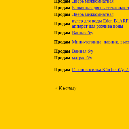
Продам
Дверь межкомнатная
Продам
Балконная дверь стеклопакет
Продам
Дверь межкомнатная
кулер для воды Eden B1AR
Продам
аппарат для розлива воды
Продам
Ванная б/у
Продам
Мини-теплица, парник, высо
Продам
Ванная б/у
Продам
матрас б/у
Продам
Газонокосилка Kärcher б/у, 2
«
К началу