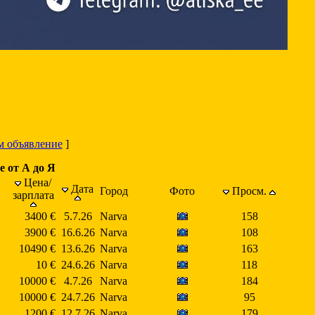
м объявление
]
е от А до Я
Цена/
Дата
Город
Фото
Просм.
зарплата
3400 €
5.7.26
Narva
158
3900 €
16.6.26
Narva
108
10490 €
13.6.26
Narva
163
10 €
24.6.26
Narva
118
10000 €
4.7.26
Narva
184
10000 €
24.7.26
Narva
95
1200 €
12.7.26
Narva
179