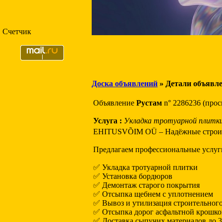
Счетчик
Доска объявлений
» Детали объявл
Объявление
Рустам
n° 2286236 (прос
Услуга :
Укладка тротуарной плитки
EHITUSVÕIM OÜ – Надёжные строит
Предлагаем профессиональные услуг
✅ Укладка тротуарной плитки
✅ Установка бордюров
✅ Демонтаж старого покрытия
✅ Отсыпка щебнем с уплотнением
✅ Вывоз и утилизация строительног
✅ Отсыпка дорог асфальтной крошк
✅ Доставка сыпучих материалов до 3