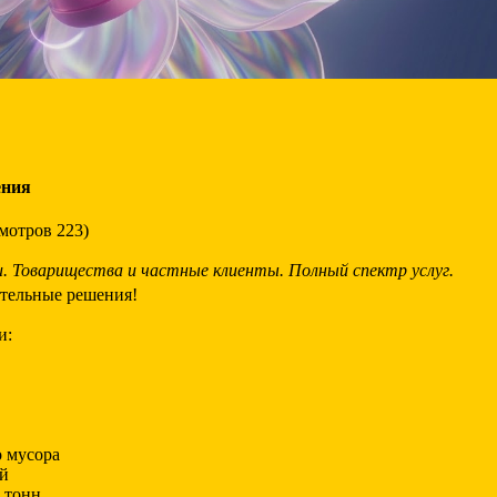
ения
мотров 223)
. Товарищества и частные клиенты. Полный спектр услуг.
ельные решения!
и:
о мусора
ой
 тонн