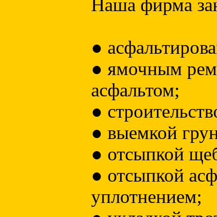
Наша фирма за
● асфальтиров
● ямочным рем
асфальтом;
● строительств
● выемкой грун
● отсыпкой ще
● отсыпкой ас
уплотнением;