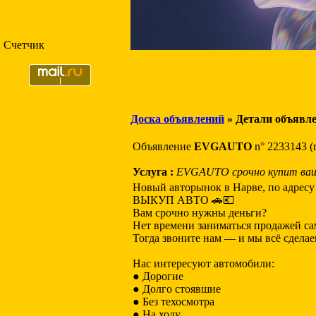
Счетчик
Доска объявлений
» Детали объявл
Объявление
EVGAUTO
n° 2233143 (
Услуга :
EVGAUTO срочно купит ваш 
Новый авторынок в Нарве, по адресу S
ВЫКУП АВТО 🚗💶
Вам срочно нужны деньги?
Нет времени заниматься продажей са
Тогда звоните нам — и мы всё сделаем
Нас интересуют автомобили:
● Дорогие
● Долго стоявшие
● Без техосмотра
● На ходу