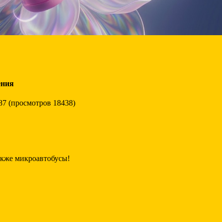
ения
87 (просмотров 18438)
акже микроавтобусы!