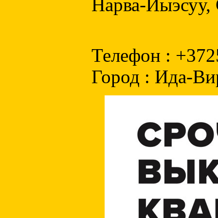
Нарва-Йыэсуу, 
Телефон : +37
Город : Ида-Ви