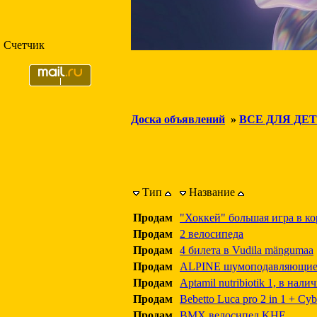
Счетчик
Доска объявлений
»
ВСЕ ДЛЯ ДЕ
Тип
Название
Продам
"Хоккей" большая игра в ко
Продам
2 велосипеда
Продам
4 билета в Vudila mängumaa
Продам
ALPINE шумоподавляющие
Продам
Aptamil nutribiotik 1, в нал
Продам
Bebetto Luca pro 2 in 1 + Cyb
Продам
BMX велосипед KHE