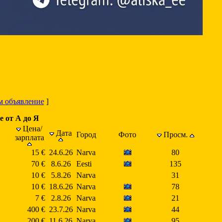
м объявление
]
е от А до Я
Цена/
Дата
Город
Фото
Просм.
зарплата
15 €
24.6.26
Narva
80
70 €
8.6.26
Eesti
135
10 €
5.8.26
Narva
31
10 €
18.6.26
Narva
78
7 €
2.8.26
Narva
21
400 €
23.7.26
Narva
44
200 €
11.6.26
Narva
95