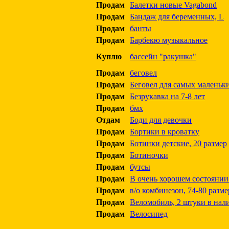
Продам
Балетки новые Vagabond
Продам
Бандаж для беременных, L
Продам
банты
Продам
Барбекю музыкальное
Куплю
бассейн "ракушка"
Продам
беговел
Продам
Беговел для самых маленьк
Продам
Безрукавка на 7-8 лет
Продам
бмх
Отдам
Боди для девочки
Продам
Бортики в кроватку
Продам
Ботинки детские, 20 размер
Продам
Ботиночки
Продам
бутсы
Продам
В очень хорошем состоянии 
Продам
в/о комбинезон, 74-80 разме
Продам
Веломобиль, 2 штуки в нал
Продам
Велосипед