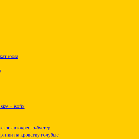
кат roosa
u
ize + isofix
тское автокресло-бустер
ортики на кроватку голубые