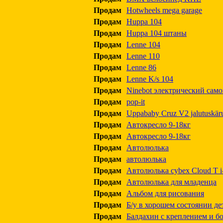
Продам
Hotwheels mega garage
Продам
Huppa 104
Продам
Huppa 104 штаны
Продам
Lenne 104
Продам
Lenne 110
Продам
Lenne 86
Продам
Lenne K/s 104
Продам
Ninebot электрический само
Продам
pop-it
Продам
Uppababy Cruz V2 jalutuskär
Продам
Автокресло 9-18кг
Продам
Автокресло 9-18кг
Продам
Автолюлька
Продам
автолюлька
Продам
Автолюлька cybex Cloud T i-s
Продам
Автолюлька для младенца
Продам
Альбом для рисования
Продам
Б/у в хорошем состоянии де
Продам
Балдахин с креплением и б