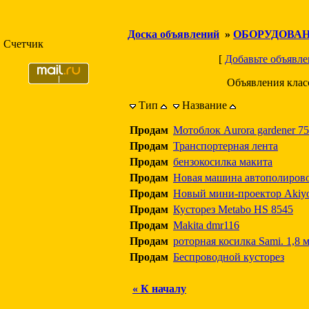
Доска объявлений
»
ОБОРУДОВА
Счетчик
[
Добавьте объявле
Объявления кла
Тип
Название
Продам
Мотоблок Aurora gardener 7
Продам
Транспортерная лента
Продам
бензокосилка макита
Продам
Новая машина автополирово
Продам
Новый мини-проектор Akiy
Продам
Кусторез Metabo HS 8545
Продам
Makita dmr116
Продам
роторная косилка Sami. 1,8 
Продам
Беспроводной кусторез
« К началу