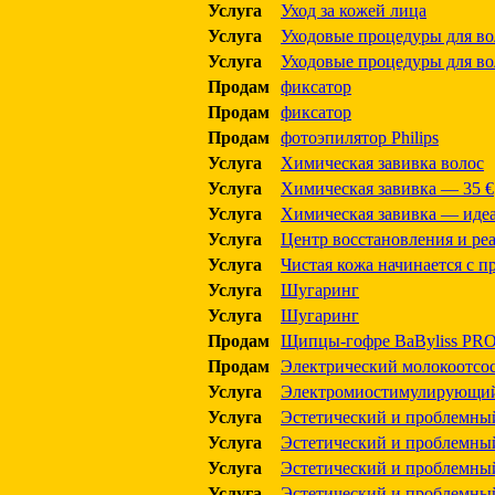
Услуга
Уход за кожей лица
Услуга
Уходовые процедуры для во
Услуга
Уходовые процедуры для во
Продам
фиксатор
Продам
фиксатор
Продам
фотоэпилятор Philips
Услуга
Химическая завивка волос
Услуга
Химическая завивка — 35 €
Услуга
Химическая завивка — идеа
Услуга
Центр восстановления и ре
Услуга
Чистая кожа начинается с п
Услуга
Шугаринг
Услуга
Шугаринг
Продам
Щипцы-гофре BaByliss PRO
Продам
Электрический молокоотсо
Услуга
Электромиостимулирующий
Услуга
Эстетический и проблемны
Услуга
Эстетический и проблемны
Услуга
Эстетический и проблемны
Услуга
Эстетический и проблемны