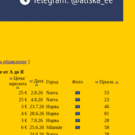
м объявление
]
е от А до Я
Цена/
Дата
Город
Фото
Просм.
зарплата
25 €
2.8.26
Narva
53
25 €
4.8.26
Narva
23
3 €
23.7.26
Нарва
46
4 €
28.6.26
Нарва
81
3 €
7.8.26
Нарва
28
6 €
25.6.26
Sillamäe
58
24.6.26
Narva
28