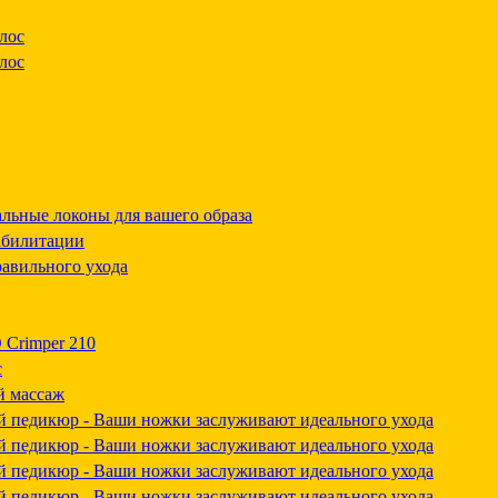
лос
лос
льные локоны для вашего образа
абилитации
равильного ухода
 Crimper 210
с
 массаж
й педикюр - Ваши ножки заслуживают идеального ухода
й педикюр - Ваши ножки заслуживают идеального ухода
й педикюр - Ваши ножки заслуживают идеального ухода
й педикюр - Ваши ножки заслуживают идеального ухода