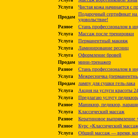
Услуга
Чистая кожа начинается с п
Подарочный сертификат на 
Продам
удовольствие!
Разное
Стань профессионалом в ин
Услуга
Массаж после тренировки
Услуга
Перманентный макияж
Услуга
Ламинирование ресниц
Услуга
Оформление бровей
Продам
мини-тренажер
Разное
Стань профессионалом в ин
Услуга
Межресничка (перманентн
Продам
лампу для сушки гель-лака
Услуга
Акция на услуги красоты 2
Услуга
Предлагаю услугу педикюр
Разное
Маникюр, педикюр, наращи
Услуга
Классический массаж
Разное
Кератиновое выпрямление +
Разное
Курс «Классический массаж
Услуга
Общий массаж — время, кот