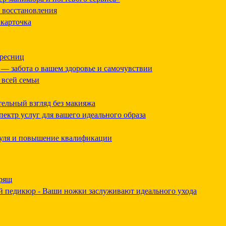
и восстановления
 карточка
 ресниц
— забота о вашем здоровье и самочувствии
 всей семьи
ельный взгляд без макияжа
ектр услуг для вашего идеального образа
нуля и повышение квалификации
хрящ
й педикюр - Ваши ножки заслуживают идеального ухода