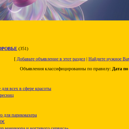
ОРОВЬЕ
(351)
[
Добавьте объявление в этот раздел
|
Найдите нужное Ва
Объявления классифицированны по правилу:
Дата п
е для всех в сфере красоты
 ресниц
то для парикмахера
40€
р маникюра и ногтевого сервиса»