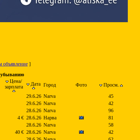
м объявление
]
о убыванию
Цена/
Дата
Город
Фото
Просм.
зарплата
29.6.26
Narva
45
29.6.26
Narva
42
28.6.26
Narva
96
4 €
28.6.26
Нарва
81
28.6.26
Narva
58
40 €
28.6.26
Narva
42
28.6.26
Narva
62