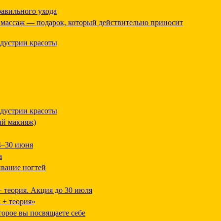
равильного ухода
массаж — подарок, который действительно приносит
дустрии красоты
дустрии красоты
ый макияж)
4–30 июня
а
вание ногтей
 теория. Акция до 30 июля
 + теория»
орое вы посвящаете себе