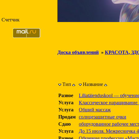
Счетчик
Доска объявлений
»
КРАСОТА, ЗД
Тип
Название
Разное
Liliatäienduskool — обучени
Услуга
Классическое наращивание
Услуга
Общий массаж
Продам
солнцезащитные очки
Сдаю
оборудованное рабочее мес
Услуга
До 15 июля. Межресничка 
Разное
Обучение профессии «Масте