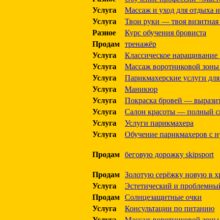
Услуга
Массаж и уход для отдыха 
Услуга
Твои руки — твоя визитная
Разное
Курс обучения бровиста
Продам
тренажёр
Услуга
Классическое наращивание
Услуга
Массаж воротниковой зоны 
Услуга
Парикмахерские услуги для
Услуга
Маникюр
Услуга
Покраска бровей — выразит
Услуга
Салон красоты — полный сп
Услуга
Услуги парикмахера
Услуга
Обучение парикмахеров с 
Продам
беговую дорожку skipsport
Продам
Золотую серёжку новую в 
Услуга
Эстетический и проблемны
Продам
Солнцезащитные очки
Услуга
Консультации по питанию
Услуга
Массаж воротниковой зоны