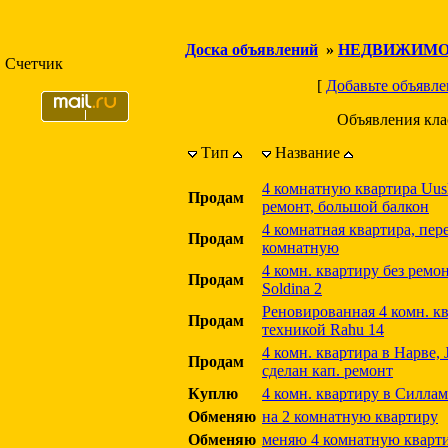
Доска объявлений
»
НЕДВИЖИМО
Счетчик
[
Добавьте объявле
Объявления кл
Тип
Название
4 комнатную квартира Uus
Продам
ремонт, большой балкон
4 комнатная квартира, пер
Продам
комнатную
4 комн. квартиру без ремо
Продам
Soldina 2
Реновированная 4 комн. к
Продам
техникой Rahu 14
4 комн. квартира в Нарве, Ju
Продам
сделан кап. ремонт
Куплю
4 комн. квартиру в Силлам
Обменяю
на 2 комнатную квартиру
Обменяю
меняю 4 комнатную кварт