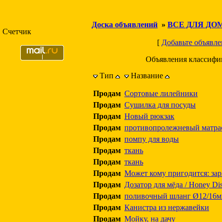
Доска объявлений
»
ВСЕ ДЛЯ ДО
Счетчик
[
Добавьте объявле
Объявления классифи
Тип
Название
Продам
Сортовые лилейники
Продам
Сушилка для посуды
Продам
Новый рюкзак
Продам
противопролежневый матра
Продам
помпу для воды
Продам
ткань
Продам
ткань
Продам
Может кому пригодится: за
Продам
Дозатор для мёда / Honey Di
Продам
поливочный шланг Ø12/16
Продам
Канистра из нержавейки
Продам
Мойку, на дачу