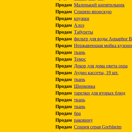
Продам
Маленький кипятильник
Продам
Спирею японскую
Продам
кружки
Продам
Алоэ
Продам
Табуреты
Продам
фильтр для воды Aquaphor 
Продам
Нержавеющая мойка кухонн
Продам
ткань
Продам
Темос
Продам
Декор для дома цвета охра
Продам
Аудио кассеты, 19 шт.
Продам
ткань
Продам
Шинковка
Продам
тарелки для вторых блюд
Продам
ткань
Продам
ткань
Продам
бра
Продам
раковину
Продам
Спирея серая Grefsheim