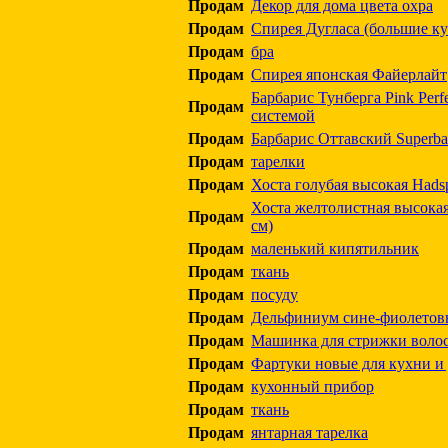
Продам
Декор для дома цвета охра
Продам
Спирея Дугласа (большие ку
Продам
бра
Продам
Спирея японская Файерлайт
Барбарис Тунберга Pink Perf
Продам
системой
Продам
Барбарис Оттавский Superba
Продам
тарелки
Продам
Хоста голубая высокая Hadsp
Хоста желтолистная высокая
Продам
см)
Продам
маленький кипятильник
Продам
ткань
Продам
посуду
Продам
Дельфиниум сине-фиолетовы
Продам
Машинка для стрижки воло
Продам
Фартуки новые для кухни и 
Продам
кухонный прибор
Продам
ткань
Продам
янтарная тарелка