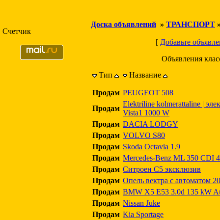
Доска объявлений
»
ТРАНСПОРТ
Счетчик
[
Добавьте объявле
Объявления кла
Тип
Название
Продам
PEUGEOT 508
Elektriline kolmerattaline | 
Продам
Vista1 1000 W
Продам
DACIA LODGY
Продам
VOLVO S80
Продам
Skoda Octavia 1.9
Продам
Mercedes-Benz ML 350 CDI 
Продам
Ситроен С5 эксклюзив
Продам
Опель вектра с автоматом 20
Продам
BMW X5 E53 3.0d 135 kW Au
Продам
Nissan Juke
Продам
Kia Sportage