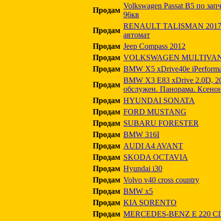
Volkswagen Passat B5 по зап
Продам
96кв
RENAULT TALISMAN 2017 1
Продам
автомат
Продам
Jeep Compass 2012
Продам
VOLKSWAGEN MULTIVAN, 2
Продам
BMW X5 xDrive40e iPerforma
BMW X3 E83 xDrive 2.0D, 2
Продам
обслужен. Панорама. Ксено
Продам
HYUNDAI SONATA
Продам
FORD MUSTANG
Продам
SUBARU FORESTER
Продам
BMW 316I
Продам
AUDI A4 AVANT
Продам
SKODA OCTAVIA
Продам
Hyundai i30
Продам
Volvo v40 cross country
Продам
BMW x5
Продам
KIA SORENTO
Продам
MERCEDES-BENZ E 220 C